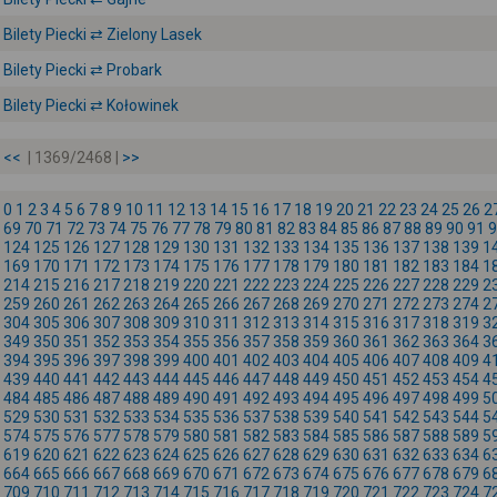
Bilety Piecki ⇄ Zielony Lasek
Bilety Piecki ⇄ Probark
Bilety Piecki ⇄ Kołowinek
<<
| 1369/2468 |
>>
0
1
2
3
4
5
6
7
8
9
10
11
12
13
14
15
16
17
18
19
20
21
22
23
24
25
26
2
69
70
71
72
73
74
75
76
77
78
79
80
81
82
83
84
85
86
87
88
89
90
91
9
124
125
126
127
128
129
130
131
132
133
134
135
136
137
138
139
1
169
170
171
172
173
174
175
176
177
178
179
180
181
182
183
184
1
214
215
216
217
218
219
220
221
222
223
224
225
226
227
228
229
2
259
260
261
262
263
264
265
266
267
268
269
270
271
272
273
274
2
304
305
306
307
308
309
310
311
312
313
314
315
316
317
318
319
3
349
350
351
352
353
354
355
356
357
358
359
360
361
362
363
364
3
394
395
396
397
398
399
400
401
402
403
404
405
406
407
408
409
4
439
440
441
442
443
444
445
446
447
448
449
450
451
452
453
454
4
484
485
486
487
488
489
490
491
492
493
494
495
496
497
498
499
5
529
530
531
532
533
534
535
536
537
538
539
540
541
542
543
544
5
574
575
576
577
578
579
580
581
582
583
584
585
586
587
588
589
5
619
620
621
622
623
624
625
626
627
628
629
630
631
632
633
634
6
664
665
666
667
668
669
670
671
672
673
674
675
676
677
678
679
6
709
710
711
712
713
714
715
716
717
718
719
720
721
722
723
724
7