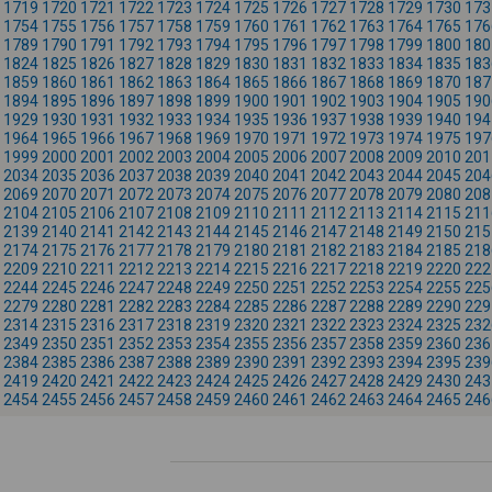
1719
1720
1721
1722
1723
1724
1725
1726
1727
1728
1729
1730
173
1754
1755
1756
1757
1758
1759
1760
1761
1762
1763
1764
1765
176
1789
1790
1791
1792
1793
1794
1795
1796
1797
1798
1799
1800
180
1824
1825
1826
1827
1828
1829
1830
1831
1832
1833
1834
1835
183
1859
1860
1861
1862
1863
1864
1865
1866
1867
1868
1869
1870
187
1894
1895
1896
1897
1898
1899
1900
1901
1902
1903
1904
1905
190
1929
1930
1931
1932
1933
1934
1935
1936
1937
1938
1939
1940
194
1964
1965
1966
1967
1968
1969
1970
1971
1972
1973
1974
1975
197
1999
2000
2001
2002
2003
2004
2005
2006
2007
2008
2009
2010
201
2034
2035
2036
2037
2038
2039
2040
2041
2042
2043
2044
2045
204
2069
2070
2071
2072
2073
2074
2075
2076
2077
2078
2079
2080
208
2104
2105
2106
2107
2108
2109
2110
2111
2112
2113
2114
2115
211
2139
2140
2141
2142
2143
2144
2145
2146
2147
2148
2149
2150
215
2174
2175
2176
2177
2178
2179
2180
2181
2182
2183
2184
2185
218
2209
2210
2211
2212
2213
2214
2215
2216
2217
2218
2219
2220
222
2244
2245
2246
2247
2248
2249
2250
2251
2252
2253
2254
2255
225
2279
2280
2281
2282
2283
2284
2285
2286
2287
2288
2289
2290
229
2314
2315
2316
2317
2318
2319
2320
2321
2322
2323
2324
2325
232
2349
2350
2351
2352
2353
2354
2355
2356
2357
2358
2359
2360
236
2384
2385
2386
2387
2388
2389
2390
2391
2392
2393
2394
2395
239
2419
2420
2421
2422
2423
2424
2425
2426
2427
2428
2429
2430
243
2454
2455
2456
2457
2458
2459
2460
2461
2462
2463
2464
2465
246