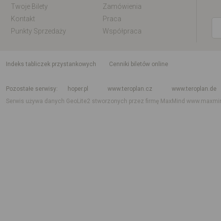
Twoje Bilety
Zamówienia
Kontakt
Praca
Punkty Sprzedaży
Współpraca
indeks tabliczek przystankowych
Cenniki biletów online
Rozkład jazdy krajowy i międzynarodowy
Rozkład jazdy autobusów
Rozk
Pozostałe serwisy
hoper.pl
www.teroplan.cz
www.teroplan.de
Serwis używa danych GeoLite2 stworzonych przez firmę MaxMind
www.maxmi