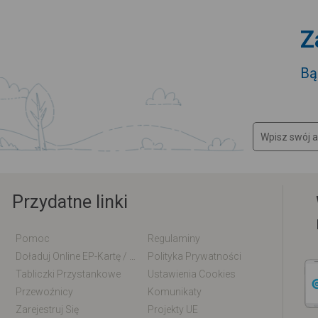
Z
Bą
Przydatne linki
Pomoc
Regulaminy
Doładuj Online EP-Kartę / EM-Kartę
Polityka Prywatności
Tabliczki Przystankowe
Ustawienia Cookies
Przewoźnicy
Komunikaty
Zarejestruj Się
Projekty UE