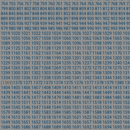
754
755
756
757
758
759
760
761
762
763
764
765
766
767
768
769
7
799
800
801
802
803
804
805
806
807
808
809
810
811
812
813
814
8
844
845
846
847
848
849
850
851
852
853
854
855
856
857
858
859
8
889
890
891
892
893
894
895
896
897
898
899
900
901
902
903
904
9
934
935
936
937
938
939
940
941
942
943
944
945
946
947
948
949
9
979
980
981
982
983
984
985
986
987
988
989
990
991
992
993
994
9
1019
1020
1021
1022
1023
1024
1025
1026
1027
1028
1029
1030
103
1054
1055
1056
1057
1058
1059
1060
1061
1062
1063
1064
1065
106
1089
1090
1091
1092
1093
1094
1095
1096
1097
1098
1099
1100
110
1124
1125
1126
1127
1128
1129
1130
1131
1132
1133
1134
1135
113
1159
1160
1161
1162
1163
1164
1165
1166
1167
1168
1169
1170
117
1194
1195
1196
1197
1198
1199
1200
1201
1202
1203
1204
1205
120
1229
1230
1231
1232
1233
1234
1235
1236
1237
1238
1239
1240
124
1264
1265
1266
1267
1268
1269
1270
1271
1272
1273
1274
1275
127
1299
1300
1301
1302
1303
1304
1305
1306
1307
1308
1309
1310
131
1334
1335
1336
1337
1338
1339
1340
1341
1342
1343
1344
1345
134
(1369)
1370
1371
1372
1373
1374
1375
1376
1377
1378
1379
1380
13
1404
1405
1406
1407
1408
1409
1410
1411
1412
1413
1414
1415
141
1439
1440
1441
1442
1443
1444
1445
1446
1447
1448
1449
1450
145
1474
1475
1476
1477
1478
1479
1480
1481
1482
1483
1484
1485
148
1509
1510
1511
1512
1513
1514
1515
1516
1517
1518
1519
1520
152
1544
1545
1546
1547
1548
1549
1550
1551
1552
1553
1554
1555
155
1579
1580
1581
1582
1583
1584
1585
1586
1587
1588
1589
1590
159
1614
1615
1616
1617
1618
1619
1620
1621
1622
1623
1624
1625
162
1649
1650
1651
1652
1653
1654
1655
1656
1657
1658
1659
1660
166
1684
1685
1686
1687
1688
1689
1690
1691
1692
1693
1694
1695
169