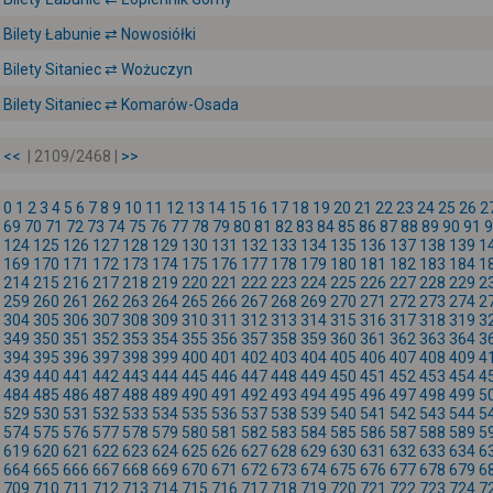
Bilety Łabunie ⇄ Nowosiółki
Bilety Sitaniec ⇄ Wożuczyn
Bilety Sitaniec ⇄ Komarów-Osada
<<
| 2109/2468 |
>>
0
1
2
3
4
5
6
7
8
9
10
11
12
13
14
15
16
17
18
19
20
21
22
23
24
25
26
2
69
70
71
72
73
74
75
76
77
78
79
80
81
82
83
84
85
86
87
88
89
90
91
9
124
125
126
127
128
129
130
131
132
133
134
135
136
137
138
139
1
169
170
171
172
173
174
175
176
177
178
179
180
181
182
183
184
1
214
215
216
217
218
219
220
221
222
223
224
225
226
227
228
229
2
259
260
261
262
263
264
265
266
267
268
269
270
271
272
273
274
2
304
305
306
307
308
309
310
311
312
313
314
315
316
317
318
319
3
349
350
351
352
353
354
355
356
357
358
359
360
361
362
363
364
3
394
395
396
397
398
399
400
401
402
403
404
405
406
407
408
409
4
439
440
441
442
443
444
445
446
447
448
449
450
451
452
453
454
4
484
485
486
487
488
489
490
491
492
493
494
495
496
497
498
499
5
529
530
531
532
533
534
535
536
537
538
539
540
541
542
543
544
5
574
575
576
577
578
579
580
581
582
583
584
585
586
587
588
589
5
619
620
621
622
623
624
625
626
627
628
629
630
631
632
633
634
6
664
665
666
667
668
669
670
671
672
673
674
675
676
677
678
679
6
709
710
711
712
713
714
715
716
717
718
719
720
721
722
723
724
7