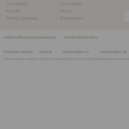
Twoje Bilety
Zamówienia
Kontakt
Praca
Punkty Sprzedaży
Współpraca
indeks tabliczek przystankowych
Cenniki biletów online
Rozkład jazdy krajowy i międzynarodowy
Rozkład jazdy autobusów
Rozk
Pozostałe serwisy
hoper.pl
www.teroplan.cz
www.teroplan.de
Serwis używa danych GeoLite2 stworzonych przez firmę MaxMind
www.maxmi