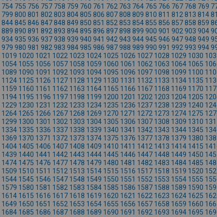
754
755
756
757
758
759
760
761
762
763
764
765
766
767
768
769
7
799
800
801
802
803
804
805
806
807
808
809
810
811
812
813
814
8
844
845
846
847
848
849
850
851
852
853
854
855
856
857
858
859
8
889
890
891
892
893
894
895
896
897
898
899
900
901
902
903
904
9
934
935
936
937
938
939
940
941
942
943
944
945
946
947
948
949
9
979
980
981
982
983
984
985
986
987
988
989
990
991
992
993
994
9
1019
1020
1021
1022
1023
1024
1025
1026
1027
1028
1029
1030
103
1054
1055
1056
1057
1058
1059
1060
1061
1062
1063
1064
1065
106
1089
1090
1091
1092
1093
1094
1095
1096
1097
1098
1099
1100
110
1124
1125
1126
1127
1128
1129
1130
1131
1132
1133
1134
1135
113
1159
1160
1161
1162
1163
1164
1165
1166
1167
1168
1169
1170
117
1194
1195
1196
1197
1198
1199
1200
1201
1202
1203
1204
1205
120
1229
1230
1231
1232
1233
1234
1235
1236
1237
1238
1239
1240
124
1264
1265
1266
1267
1268
1269
1270
1271
1272
1273
1274
1275
127
1299
1300
1301
1302
1303
1304
1305
1306
1307
1308
1309
1310
131
1334
1335
1336
1337
1338
1339
1340
1341
1342
1343
1344
1345
134
1369
1370
1371
1372
1373
1374
1375
1376
1377
1378
1379
1380
138
1404
1405
1406
1407
1408
1409
1410
1411
1412
1413
1414
1415
141
1439
1440
1441
1442
1443
1444
1445
1446
1447
1448
1449
1450
145
1474
1475
1476
1477
1478
1479
1480
1481
1482
1483
1484
1485
148
1509
1510
1511
1512
1513
1514
1515
1516
1517
1518
1519
1520
152
1544
1545
1546
1547
1548
1549
1550
1551
1552
1553
1554
1555
155
1579
1580
1581
1582
1583
1584
1585
1586
1587
1588
1589
1590
159
1614
1615
1616
1617
1618
1619
1620
1621
1622
1623
1624
1625
162
1649
1650
1651
1652
1653
1654
1655
1656
1657
1658
1659
1660
166
1684
1685
1686
1687
1688
1689
1690
1691
1692
1693
1694
1695
169