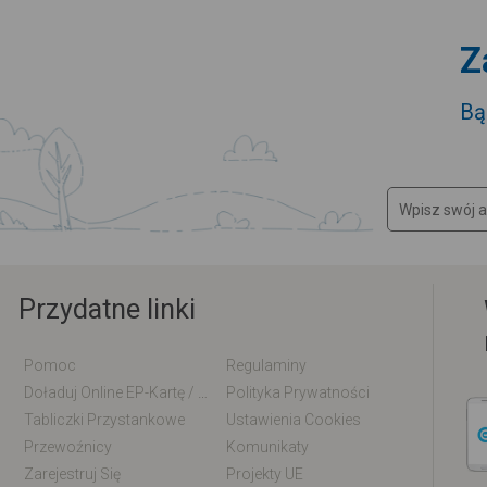
Z
Bą
Przydatne linki
Pomoc
Regulaminy
Doładuj Online EP-Kartę / EM-Kartę
Polityka Prywatności
Tabliczki Przystankowe
Ustawienia Cookies
Przewoźnicy
Komunikaty
Zarejestruj Się
Projekty UE