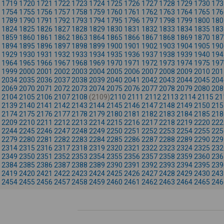
1719
1720
1721
1722
1723
1724
1725
1726
1727
1728
1729
1730
173
1754
1755
1756
1757
1758
1759
1760
1761
1762
1763
1764
1765
176
1789
1790
1791
1792
1793
1794
1795
1796
1797
1798
1799
1800
180
1824
1825
1826
1827
1828
1829
1830
1831
1832
1833
1834
1835
183
1859
1860
1861
1862
1863
1864
1865
1866
1867
1868
1869
1870
187
1894
1895
1896
1897
1898
1899
1900
1901
1902
1903
1904
1905
190
1929
1930
1931
1932
1933
1934
1935
1936
1937
1938
1939
1940
194
1964
1965
1966
1967
1968
1969
1970
1971
1972
1973
1974
1975
197
1999
2000
2001
2002
2003
2004
2005
2006
2007
2008
2009
2010
201
2034
2035
2036
2037
2038
2039
2040
2041
2042
2043
2044
2045
204
2069
2070
2071
2072
2073
2074
2075
2076
2077
2078
2079
2080
208
2104
2105
2106
2107
2108
(2109)
2110
2111
2112
2113
2114
2115
21
2139
2140
2141
2142
2143
2144
2145
2146
2147
2148
2149
2150
215
2174
2175
2176
2177
2178
2179
2180
2181
2182
2183
2184
2185
218
2209
2210
2211
2212
2213
2214
2215
2216
2217
2218
2219
2220
222
2244
2245
2246
2247
2248
2249
2250
2251
2252
2253
2254
2255
225
2279
2280
2281
2282
2283
2284
2285
2286
2287
2288
2289
2290
229
2314
2315
2316
2317
2318
2319
2320
2321
2322
2323
2324
2325
232
2349
2350
2351
2352
2353
2354
2355
2356
2357
2358
2359
2360
236
2384
2385
2386
2387
2388
2389
2390
2391
2392
2393
2394
2395
239
2419
2420
2421
2422
2423
2424
2425
2426
2427
2428
2429
2430
243
2454
2455
2456
2457
2458
2459
2460
2461
2462
2463
2464
2465
246