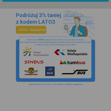
Podróżuj 3% taniej
z kodem LATO3
LATO3 - skopiuj kod
Wpisz kod
LATO3
kupując bilet jednorazowy przewoźników:
Koleje Mazowieckie, Koleje Wielkopolskie, Małopolskie Linie Dowozowe (MLD),
Tumbus, Sinbus, PKS Głubczyce oraz X-BUS.
Akcja trwa do 30.09.2026. Szczegóły w zakładce Regulaminy