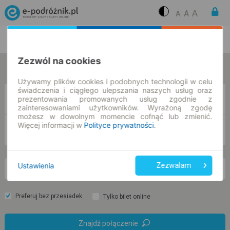
A
A
A
Rozkład Jazdy | Bilety
Bilety okresowe
Zezwól na cookies
w jedną stronę
w obie strony
Używamy plików cookies i podobnych technologii w celu
świadczenia i ciągłego ulepszania naszych usług oraz
Z
prezentowania promowanych usług zgodnie z
zainteresowaniami użytkowników. Wyrażoną zgodę
możesz w dowolnym momencie cofnąć lub zmienić.
Więcej informacji w
Polityce prywatności
.
DO
Ustawienia
Zezwalam
nd. 9 sie.
-- : --
Preferuj bez przesiadek
Tylko bilet online
Znajdź połączenie