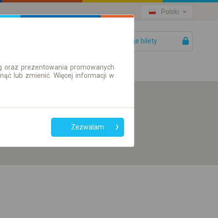
Polski
Twoje bilety
Pomoc
ług oraz prezentowania promowanych
ć lub zmienić. Więcej informacji w
Preferuj bez
przesiadek
Zezwalam
Tylko bilet online