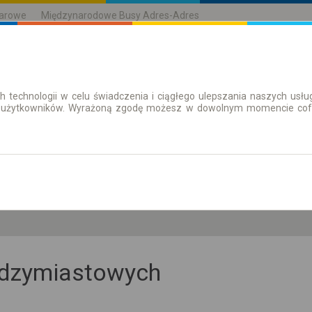
karowe
Międzynarodowe Busy Adres-Adres
h technologii w celu świadczenia i ciągłego ulepszania naszych us
| Bilety
Bilety okresowe
 użytkowników. Wyrażoną zgodę możesz w dowolnym momencie cofną
pt. 7 sie.
-- : --
iędzymiastowych