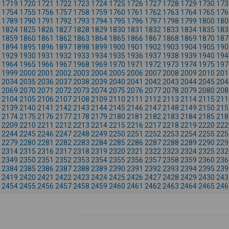
1719
1720
1721
1722
1723
1724
1725
1726
1727
1728
1729
1730
173
1754
1755
1756
1757
1758
1759
1760
1761
1762
1763
1764
1765
176
1789
1790
1791
1792
1793
1794
1795
1796
1797
1798
1799
1800
180
1824
1825
1826
1827
1828
1829
1830
1831
1832
1833
1834
1835
183
1859
1860
1861
1862
1863
1864
1865
1866
1867
1868
1869
1870
187
1894
1895
1896
1897
1898
1899
1900
1901
1902
1903
1904
1905
190
1929
1930
1931
1932
1933
1934
1935
1936
1937
1938
1939
1940
194
1964
1965
1966
1967
1968
1969
1970
1971
1972
1973
1974
1975
197
1999
2000
2001
2002
2003
2004
2005
2006
2007
2008
2009
2010
201
2034
2035
2036
2037
2038
2039
2040
2041
2042
2043
2044
2045
204
2069
2070
2071
2072
2073
2074
2075
2076
2077
2078
2079
2080
208
2104
2105
2106
2107
2108
2109
2110
2111
2112
2113
2114
2115
211
2139
2140
2141
2142
2143
2144
2145
2146
2147
2148
2149
2150
215
2174
2175
2176
2177
2178
2179
2180
2181
2182
2183
2184
2185
218
2209
2210
2211
2212
2213
2214
2215
2216
2217
2218
2219
2220
222
2244
2245
2246
2247
2248
2249
2250
2251
2252
2253
2254
2255
225
2279
2280
2281
2282
2283
2284
2285
2286
2287
2288
2289
2290
229
2314
2315
2316
2317
2318
2319
2320
2321
2322
2323
2324
2325
232
2349
2350
2351
2352
2353
2354
2355
2356
2357
2358
2359
2360
236
2384
2385
2386
2387
2388
2389
2390
2391
2392
2393
2394
2395
239
2419
2420
2421
2422
2423
2424
2425
2426
2427
2428
2429
2430
243
2454
2455
2456
2457
2458
2459
2460
2461
2462
2463
2464
2465
246