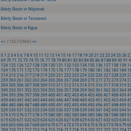
Bilety Ślesin ⇄ Wójcinek
Bilety Ślesin ⇄ Teresewo
Bilety Ślesin ⇄ Kępa
<<
| 1257/2468 |
>>
0
1
2
3
4
5
6
7
8
9
10
11
12
13
14
15
16
17
18
19
20
21
22
23
24
25
26
2
69
70
71
72
73
74
75
76
77
78
79
80
81
82
83
84
85
86
87
88
89
90
91
9
124
125
126
127
128
129
130
131
132
133
134
135
136
137
138
139
1
169
170
171
172
173
174
175
176
177
178
179
180
181
182
183
184
1
214
215
216
217
218
219
220
221
222
223
224
225
226
227
228
229
2
259
260
261
262
263
264
265
266
267
268
269
270
271
272
273
274
2
304
305
306
307
308
309
310
311
312
313
314
315
316
317
318
319
3
349
350
351
352
353
354
355
356
357
358
359
360
361
362
363
364
3
394
395
396
397
398
399
400
401
402
403
404
405
406
407
408
409
4
439
440
441
442
443
444
445
446
447
448
449
450
451
452
453
454
4
484
485
486
487
488
489
490
491
492
493
494
495
496
497
498
499
5
529
530
531
532
533
534
535
536
537
538
539
540
541
542
543
544
5
574
575
576
577
578
579
580
581
582
583
584
585
586
587
588
589
5
619
620
621
622
623
624
625
626
627
628
629
630
631
632
633
634
6
664
665
666
667
668
669
670
671
672
673
674
675
676
677
678
679
6
709
710
711
712
713
714
715
716
717
718
719
720
721
722
723
724
7