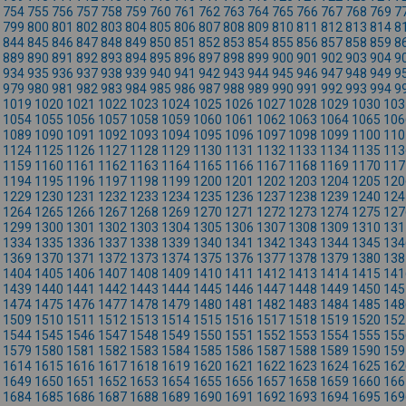
754
755
756
757
758
759
760
761
762
763
764
765
766
767
768
769
7
799
800
801
802
803
804
805
806
807
808
809
810
811
812
813
814
8
844
845
846
847
848
849
850
851
852
853
854
855
856
857
858
859
8
889
890
891
892
893
894
895
896
897
898
899
900
901
902
903
904
9
934
935
936
937
938
939
940
941
942
943
944
945
946
947
948
949
9
979
980
981
982
983
984
985
986
987
988
989
990
991
992
993
994
9
1019
1020
1021
1022
1023
1024
1025
1026
1027
1028
1029
1030
103
1054
1055
1056
1057
1058
1059
1060
1061
1062
1063
1064
1065
106
1089
1090
1091
1092
1093
1094
1095
1096
1097
1098
1099
1100
110
1124
1125
1126
1127
1128
1129
1130
1131
1132
1133
1134
1135
113
1159
1160
1161
1162
1163
1164
1165
1166
1167
1168
1169
1170
117
1194
1195
1196
1197
1198
1199
1200
1201
1202
1203
1204
1205
120
1229
1230
1231
1232
1233
1234
1235
1236
1237
1238
1239
1240
124
1264
1265
1266
1267
1268
1269
1270
1271
1272
1273
1274
1275
127
1299
1300
1301
1302
1303
1304
1305
1306
1307
1308
1309
1310
131
1334
1335
1336
1337
1338
1339
1340
1341
1342
1343
1344
1345
134
1369
1370
1371
1372
1373
1374
1375
1376
1377
1378
1379
1380
138
1404
1405
1406
1407
1408
1409
1410
1411
1412
1413
1414
1415
141
1439
1440
1441
1442
1443
1444
1445
1446
1447
1448
1449
1450
145
1474
1475
1476
1477
1478
1479
1480
1481
1482
1483
1484
1485
148
1509
1510
1511
1512
1513
1514
1515
1516
1517
1518
1519
1520
152
1544
1545
1546
1547
1548
1549
1550
1551
1552
1553
1554
1555
155
1579
1580
1581
1582
1583
1584
1585
1586
1587
1588
1589
1590
159
1614
1615
1616
1617
1618
1619
1620
1621
1622
1623
1624
1625
162
1649
1650
1651
1652
1653
1654
1655
1656
1657
1658
1659
1660
166
1684
1685
1686
1687
1688
1689
1690
1691
1692
1693
1694
1695
169