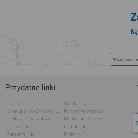
Z
Bą
Przydatne linki
Pomoc
Regulaminy
Doładuj Online EP-Kartę / EM-Kartę
Polityka Prywatności
Tabliczki Przystankowe
Ustawienia Cookies
Przewoźnicy
Komunikaty
Zarejestruj Się
Projekty UE