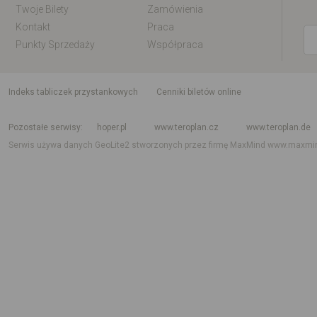
Twoje Bilety
Zamówienia
Kontakt
Praca
Punkty Sprzedaży
Współpraca
indeks tabliczek przystankowych
Cenniki biletów online
Rozkład jazdy krajowy i międzynarodowy
Rozkład jazdy autobusów
Rozk
Pozostałe serwisy
hoper.pl
www.teroplan.cz
www.teroplan.de
Serwis używa danych GeoLite2 stworzonych przez firmę MaxMind
www.maxmi