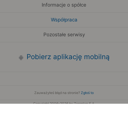
Informacje o spółce
Współpraca
Pozostałe serwisy
Pobierz aplikację mobilną
Zauważyłeś błąd na stronie?
Zgłoś to
Copyright 2006-2026 by Teroplan S.A.
Serwis używa danych GeoLite2 stworzonych przez firmę
MaxMind
www.maxmind.com