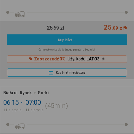
25
25
,
69
zł
,
09
zł
Kup Bilet
Cena całkowita dla jednego pasażera bez ulgi
Zaoszczędź 3%
Użyj kodu
LATO3
Kup bilet miesięczny
Biała ul. Rynek
Górki
06:15
07:00
45min
11 sierpnia
11 sierpnia