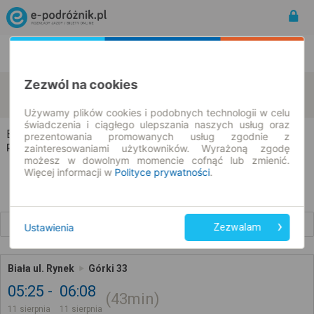
Rozkład Jazdy | Bilety
Bilety okresowe
Zezwól na cookies
Biała
Górki
zmień kryteria
11.08.2026 | -- : --
Używamy plików cookies i podobnych technologii w celu
świadczenia i ciągłego ulepszania naszych usług oraz
Biała → Górki
prezentowania promowanych usług zgodnie z
Rozkład jazdy i bilety
zainteresowaniami użytkowników. Wyrażoną zgodę
możesz w dowolnym momencie cofnąć lub zmienić.
Więcej informacji w
Polityce prywatności
.
Wcześniejsze połączenia
Ustawienia
Zezwalam
Biała ul. Rynek
Górki 33
05:25
06:08
43min
11 sierpnia
11 sierpnia