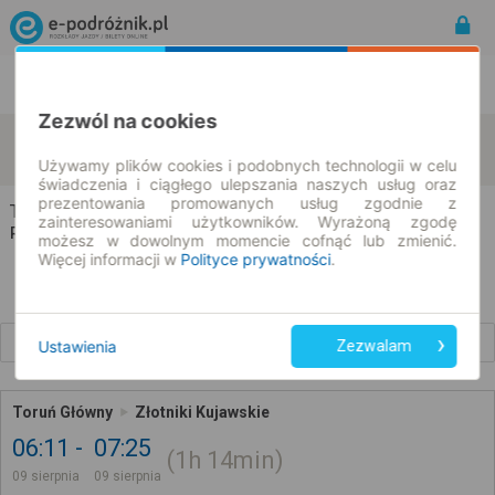
Rozkład Jazdy | Bilety
Bilety okresowe
Zezwól na cookies
Toruń
Złotniki Kujawskie
zmień kryteria
09.08.2026 | -- : --
Używamy plików cookies i podobnych technologii w celu
świadczenia i ciągłego ulepszania naszych usług oraz
prezentowania promowanych usług zgodnie z
Toruń → Złotniki Kujawskie
zainteresowaniami użytkowników. Wyrażoną zgodę
Rozkład jazdy i bilety
możesz w dowolnym momencie cofnąć lub zmienić.
Więcej informacji w
Polityce prywatności
.
Wcześniejsze połączenia
Ustawienia
Zezwalam
Toruń Główny
Złotniki Kujawskie
06:11
07:25
1h
14min
09 sierpnia
09 sierpnia