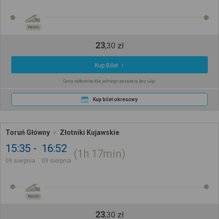
REGIO
23
,
30
zł
Kup Bilet
Cena całkowita dla jednego pasażera bez ulgi
Kup bilet okresowy
Toruń Główny
Złotniki Kujawskie
15:35
16:52
1h
17min
09 sierpnia
09 sierpnia
REGIO
23
,
30
zł