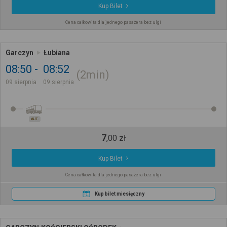
Kup Bilet
Cena całkowita dla jednego pasażera bez ulgi
Garczyn
Łubiana
08:50
08:52
2min
09 sierpnia
09 sierpnia
AUT.
7
,
00
zł
Kup Bilet
Cena całkowita dla jednego pasażera bez ulgi
Kup bilet miesięczny