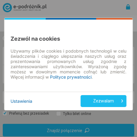
Rozkład Jazdy | Bilety
Bilety okresowe
Zezwól na cookies
w jedną stronę
w obie strony
Używamy plików cookies i podobnych technologii w celu
Z
świadczenia i ciągłego ulepszania naszych usług oraz
prezentowania promowanych usług zgodnie z
zainteresowaniami użytkowników. Wyrażoną zgodę
możesz w dowolnym momencie cofnąć lub zmienić.
DO
Więcej informacji w
Polityce prywatności
.
nd. 9 sie.
-- : --
Ustawienia
Zezwalam
Preferuj bez przesiadek
Tylko bilet online
Znajdź połączenie