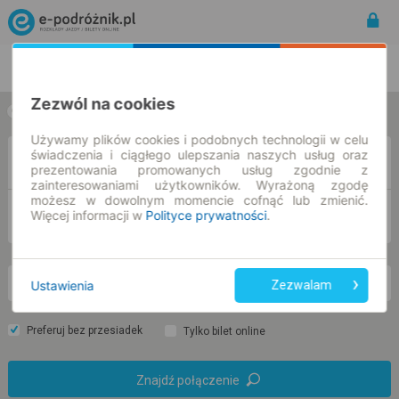
Rozkład Jazdy | Bilety
Bilety okresowe
Zezwól na cookies
w jedną stronę
w obie strony
Używamy plików cookies i podobnych technologii w celu
świadczenia i ciągłego ulepszania naszych usług oraz
Z
prezentowania promowanych usług zgodnie z
zainteresowaniami użytkowników. Wyrażoną zgodę
możesz w dowolnym momencie cofnąć lub zmienić.
DO
Więcej informacji w
Polityce prywatności
.
Ustawienia
Zezwalam
so. 8 sie.
-- : --
Preferuj bez przesiadek
Tylko bilet online
Znajdź połączenie