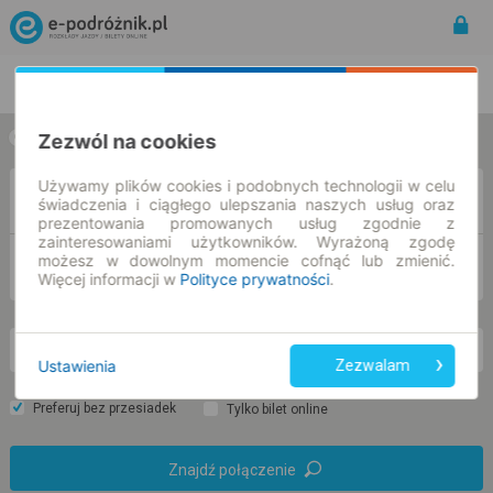
Rozkład Jazdy | Bilety
Bilety okresowe
Zezwól na cookies
w jedną stronę
w obie strony
Używamy plików cookies i podobnych technologii w celu
Z
świadczenia i ciągłego ulepszania naszych usług oraz
prezentowania promowanych usług zgodnie z
zainteresowaniami użytkowników. Wyrażoną zgodę
możesz w dowolnym momencie cofnąć lub zmienić.
DO
Więcej informacji w
Polityce prywatności
.
pt. 7 sie.
-- : --
Ustawienia
Zezwalam
Preferuj bez przesiadek
Tylko bilet online
Znajdź połączenie