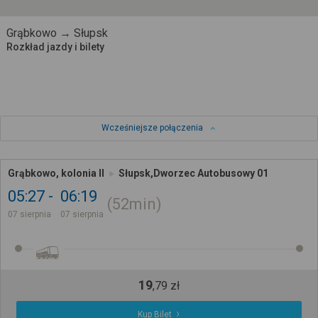
Grąbkowo → Słupsk
Rozkład jazdy i bilety
Wcześniejsze połączenia
Grąbkowo, kolonia II
Słupsk,Dworzec Autobusowy 01
05:27
06:19
52min
07 sierpnia
07 sierpnia
19
,
79
zł
Kup Bilet