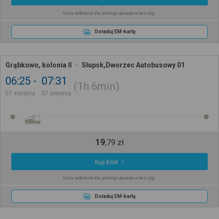
Cena całkowita dla jednego pasażera bez ulgi
Doładuj EM-kartę
Grąbkowo, kolonia II
Słupsk,Dworzec Autobusowy 01
06:25
07:31
1h
6min
07 sierpnia
07 sierpnia
19
,
79
zł
Kup Bilet
Cena całkowita dla jednego pasażera bez ulgi
Doładuj EM-kartę