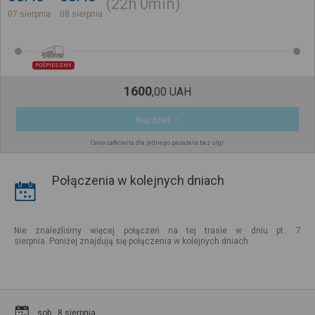
22h
0min
07 sierpnia
08 sierpnia
POŚPIESZNY
1600
,
00
UAH
Kup Bilet
Cena całkowita dla jednego pasażera bez ulgi
Połączenia w kolejnych dniach
Nie znaleźliśmy więcej połączeń na tej trasie w dniu pt.. 7
sierpnia. Poniżej znajdują się połączenia w kolejnych dniach
sob.. 8 sierpnia