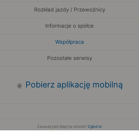
Rozkład jazdy / Przewoźnicy
Informacje o spółce
Współpraca
Pozostałe serwisy
Pobierz aplikację mobilną
Zauważyłeś błąd na stronie?
Zgłoś to
Copyright 2006-2026 by Teroplan S.A.