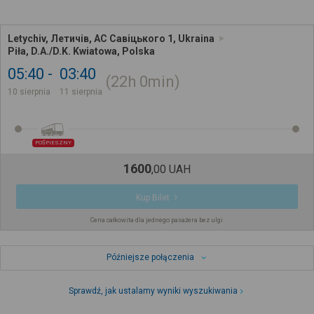
Letychiv, Летичів, АС Савіцького 1, Ukraina
Piła, D.A./D.K. Kwiatowa, Polska
05:40
03:40
22h
0min
10 sierpnia
11 sierpnia
POŚPIESZNY
1600
,
00
UAH
Kup Bilet
Cena całkowita dla jednego pasażera bez ulgi
Późniejsze połączenia
Sprawdź, jak ustalamy wyniki wyszukiwania