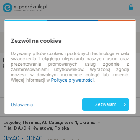
Rozkład Jazdy | Bilety
Bilety okresowe
Letychiv
Piła
Zezwól na cookies
zmień kryteria
07.08.2026 | -- : --
Używamy plików cookies i podobnych technologii w celu
świadczenia i ciągłego ulepszania naszych usług oraz
Letychiv → Piła
prezentowania promowanych usług zgodnie z
Rozkład jazdy i bilety
zainteresowaniami użytkowników. Wyrażoną zgodę
możesz w dowolnym momencie cofnąć lub zmienić.
Więcej informacji w
Polityce prywatności
.
Wcześniejsze połączenia
Ustawienia
Zezwalam
Letychiv, Летичів, АС Савіцького 1, Ukraina
Piła, D.A./D.K. Kwiatowa, Polska
05:40
03:40