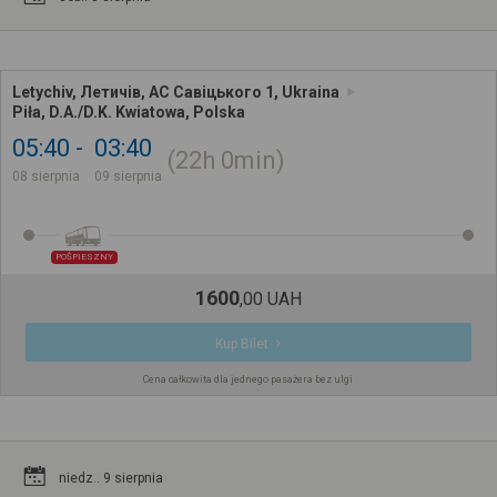
Letychiv, Летичів, АС Савіцького 1, Ukraina
Piła, D.A./D.K. Kwiatowa, Polska
05:40
03:40
22h
0min
08 sierpnia
09 sierpnia
POŚPIESZNY
1600
,
00
UAH
Kup Bilet
Cena całkowita dla jednego pasażera bez ulgi
niedz.. 9 sierpnia