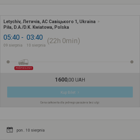
Letychiv, Летичів, АС Савіцького 1, Ukraina
Piła, D.A./D.K. Kwiatowa, Polska
05:40
03:40
22h
0min
09 sierpnia
10 sierpnia
POŚPIESZNY
1600
,
00
UAH
Kup Bilet
Cena całkowita dla jednego pasażera bez ulgi
pon.. 10 sierpnia