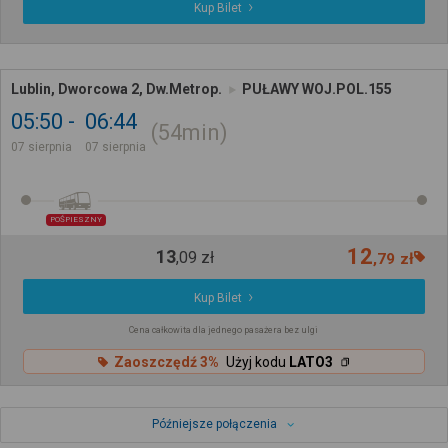
Kup Bilet
Lublin, Dworcowa 2, Dw.Metrop.
PUŁAWY WOJ.POL.155
05:50
06:44
54min
07 sierpnia
07 sierpnia
POŚPIESZNY
12
13
,
09
zł
,
79
zł
Kup Bilet
Cena całkowita dla jednego pasażera bez ulgi
Zaoszczędź 3%
Użyj kodu
LATO3
Późniejsze połączenia