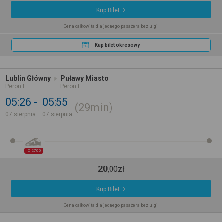
Kup Bilet
Cena całkowita dla jednego pasażera bez ulgi
Kup bilet okresowy
Lublin Główny
Puławy Miasto
Peron I
Peron I
05:26
05:55
29min
07 sierpnia
07 sierpnia
IC 2700
20
,
00
zł
Kup Bilet
Cena całkowita dla jednego pasażera bez ulgi