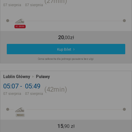
27min
07 sierpnia
07 sierpnia
IC 2606
20
,
00
zł
Kup Bilet
Cena całkowita dla jednego pasażera bez ulgi
Lublin Główny
Puławy
05:07
05:49
42min
07 sierpnia
07 sierpnia
REGIO
15
,
90
zł