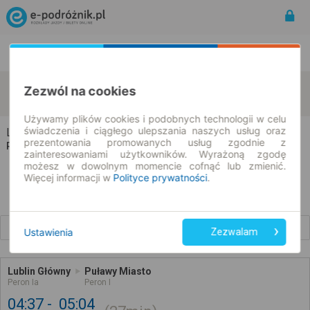
Rozkład Jazdy | Bilety
Bilety okresowe
Lublin
Puławy
Zezwól na cookies
zmień kryteria
07.08.2026 | -- : --
Używamy plików cookies i podobnych technologii w celu
świadczenia i ciągłego ulepszania naszych usług oraz
Lublin → Puławy
prezentowania promowanych usług zgodnie z
Rozkład jazdy i bilety
zainteresowaniami użytkowników. Wyrażoną zgodę
możesz w dowolnym momencie cofnąć lub zmienić.
Więcej informacji w
Polityce prywatności
.
Wcześniejsze połączenia
Ustawienia
Zezwalam
Lublin Główny
Puławy Miasto
Peron Ia
Peron I
04:37
05:04