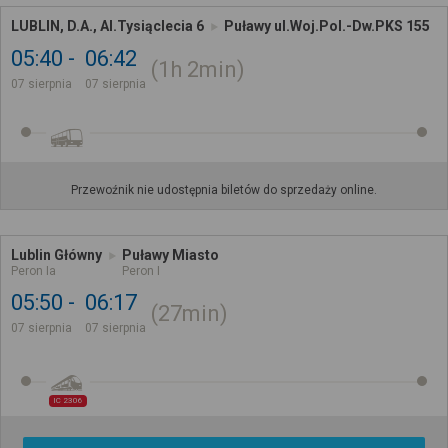
LUBLIN, D.A., Al.Tysiąclecia 6
Puławy ul.Woj.Pol.-Dw.PKS 155
05:40
06:42
1h
2min
07 sierpnia
07 sierpnia
Przewoźnik nie udostępnia biletów do sprzedaży online.
Lublin Główny
Puławy Miasto
Peron Ia
Peron I
05:50
06:17
27min
07 sierpnia
07 sierpnia
IC 2306