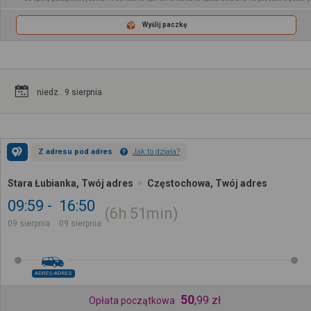
Wyślij paczkę
niedz.. 9 sierpnia
Z adresu pod adres
Jak to działa?
Stara Łubianka, Twój adres
Częstochowa, Twój adres
09:59
16:50
6h
51min
09 sierpnia
09 sierpnia
ADRES-ADRES
50
,
99
zł
Opłata początkowa