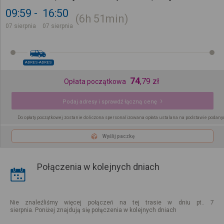
09:59
16:50
6h
51min
07 sierpnia
07 sierpnia
ADRES-ADRES
74
,
79
zł
Opłata początkowa
Podaj adresy i sprawdź łączną cenę
Do opłaty początkowej zostanie doliczona spersonalizowana opłata ustalana na podstawie podany
Wyślij paczkę
Połączenia w kolejnych dniach
Nie znaleźliśmy więcej połączeń na tej trasie w dniu pt.. 7
sierpnia. Poniżej znajdują się połączenia w kolejnych dniach