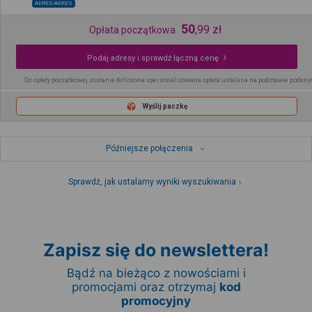
ADRES-ADRES
50
,
99
zł
Opłata początkowa
Podaj adresy i sprawdź łączną cenę
Do opłaty początkowej zostanie doliczona spersonalizowana opłata ustalana na podstawie podany
Wyślij paczkę
Późniejsze połączenia
Sprawdź, jak ustalamy wyniki wyszukiwania
Zapisz się do newslettera!
Bądź na bieżąco z nowościami i
promocjami oraz otrzymaj
kod
promocyjny