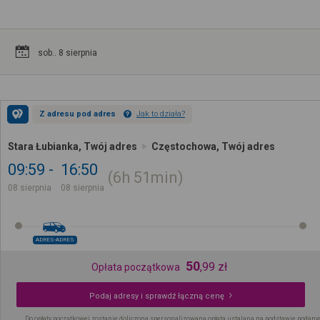
sob.. 8 sierpnia
Z adresu pod adres
Jak to działa?
Stara Łubianka, Twój adres
Częstochowa, Twój adres
09:59
16:50
6h
51min
08 sierpnia
08 sierpnia
ADRES-ADRES
50
,
99
zł
Opłata początkowa
Podaj adresy i sprawdź łączną cenę
Do opłaty początkowej zostanie doliczona spersonalizowana opłata ustalana na podstawie podany