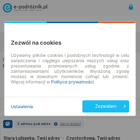
Rozkład Jazdy | Bilety
Bilety okresowe
Stara Łubianka
Częstochowa
Zezwól na cookies
zmień kryteria
07.08.2026 | -- : --
Używamy plików cookies i podobnych technologii w celu
Stara Łubianka → Częstochowa
świadczenia i ciągłego ulepszania naszych usług oraz
prezentowania promowanych usług zgodnie z
Rozkład jazdy i bilety
zainteresowaniami użytkowników. Wyrażoną zgodę
możesz w dowolnym momencie cofnąć lub zmienić.
Więcej informacji w
Polityce prywatności
.
Wcześniejsze połączenia
Ustawienia
Zezwalam
Z adresu pod adres
Jak to działa?
Stara Łubianka, Twój adres
Częstochowa, Twój adres