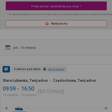
Podaj adresy i sprawdź łączną cenę
Do opłaty początkowej zostanie doliczona spersonalizowana opłata ustalana na podstawie podany
Wyślij paczkę
pon.. 10 sierpnia
Z adresu pod adres
Jak to działa?
Stara Łubianka, Twój adres
Częstochowa, Twój adres
09:59
16:50
6h
51min
10 sierpnia
10 sierpnia