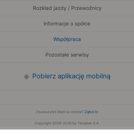
Rozkład jazdy / Przewoźnicy
Informacje o spółce
Współpraca
Pozostałe serwisy
Pobierz aplikację mobilną
Zauważyłeś błąd na stronie?
Zgłoś to
Copyright 2006-2026 by Teroplan S.A.