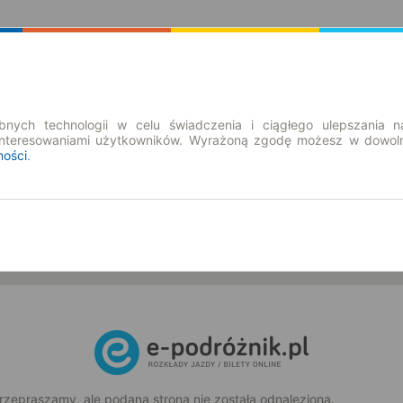
Rozkład Jazdy | Bilety
Bilety okresowe
nych technologii w celu świadczenia i ciągłego ulepszania n
interesowaniami użytkowników. Wyrażoną zgodę możesz w dowoln
ności
.
nd. 9 sie.
-- : --
rzepraszamy, ale podana strona nie została odnaleziona.