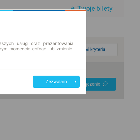
Twoje bilety
aszych usług oraz prezentowania
ym momencie cofnąć lub zmienić.
zmień kryteria
Preferuj bez
Zezwalam
Znajdź połączenie
przesiadek
Tylko bilet online