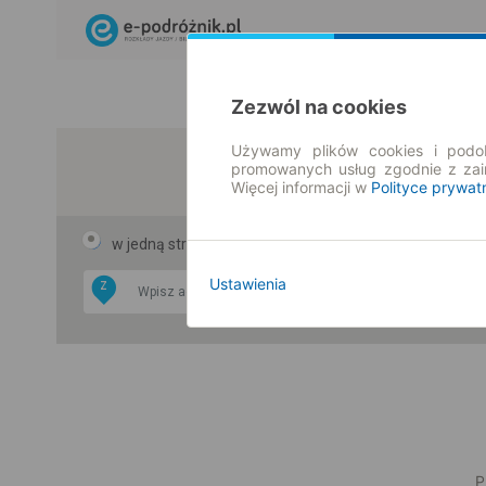
Zezwól na cookies
Używamy plików cookies i podob
promowanych usług zgodnie z za
Więcej informacji w
Polityce prywat
w jedną stronę
w obie strony
Ustawienia
Z
DO
P