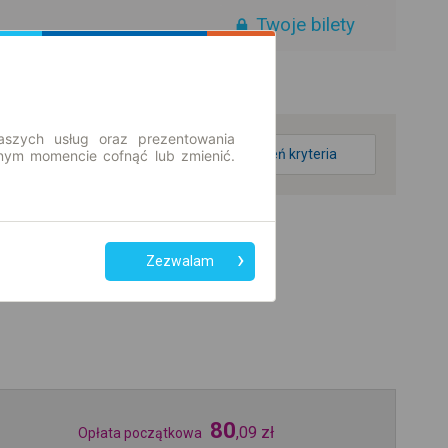
Twoje bilety
aszych usług oraz prezentowania
zmień kryteria
ym momencie cofnąć lub zmienić.
Zezwalam
80
,
09
zł
Opłata początkowa