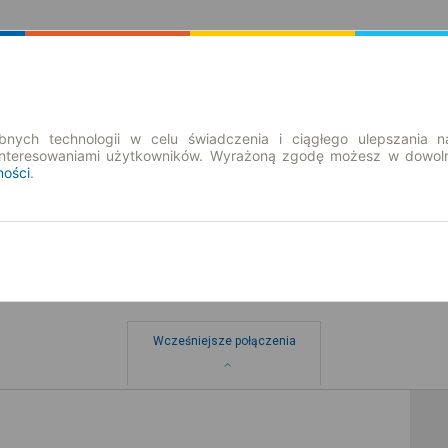
Rozkład Jazdy | Bilety
Bilety okresowe
nych technologii w celu świadczenia i ciągłego ulepszania n
interesowaniami użytkowników. Wyrażoną zgodę możesz w dowoln
ności
.
ewnica
Wcześniejsze połączenia