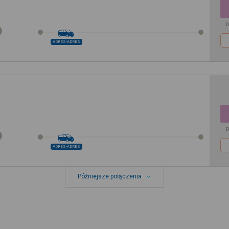
D
ADRES-ADRES
D
ADRES-ADRES
Późniejsze połączenia