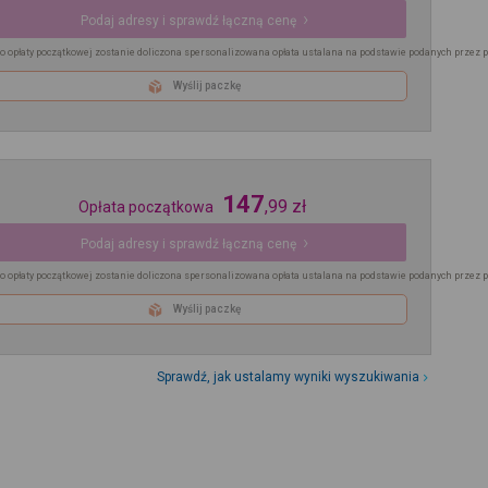
Podaj adresy i sprawdź łączną cenę
o opłaty początkowej zostanie doliczona spersonalizowana opłata ustalana na podstawie podanych przez 
Wyślij paczkę
147
,
99
zł
Opłata początkowa
Podaj adresy i sprawdź łączną cenę
o opłaty początkowej zostanie doliczona spersonalizowana opłata ustalana na podstawie podanych przez 
Wyślij paczkę
Sprawdź, jak ustalamy wyniki wyszukiwania