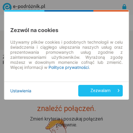
Rozkład Jazdy | Bilety
Bilety okresowe
Zezwól na cookies
Żelice
Kępice
zmień kryteria
Używamy plików cookies i podobnych technologii w celu
11.08.2026 | -- : --
świadczenia i ciągłego ulepszania naszych usług oraz
prezentowania promowanych usług zgodnie z
Żelice → Kępice
zainteresowaniami użytkowników. Wyrażoną zgodę
możesz w dowolnym momencie cofnąć lub zmienić.
Rozkład jazdy i bilety
Więcej informacji w
Polityce prywatności
.
Ustawienia
Zezwalam
Upss... Nie udało nam się
znaleźć połączeń.
Zmień kryteria i poszukaj połączeń
ponownie.