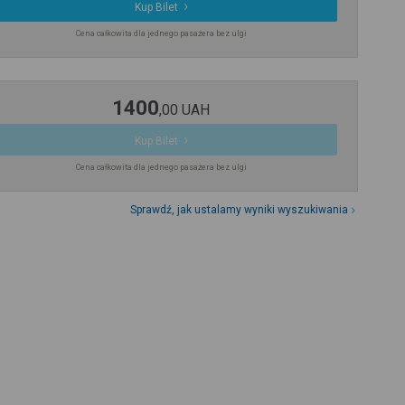
Kup Bilet
Cena całkowita dla jednego pasażera bez ulgi
1400
,
00
UAH
Kup Bilet
Cena całkowita dla jednego pasażera bez ulgi
Sprawdź, jak ustalamy wyniki wyszukiwania