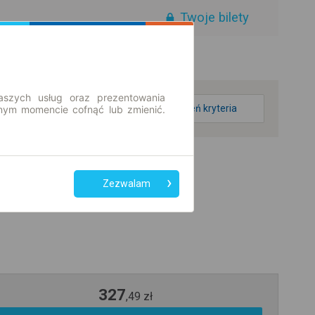
Twoje bilety
aszych usług oraz prezentowania
zmień kryteria
ym momencie cofnąć lub zmienić.
Zezwalam
327
,
49
zł