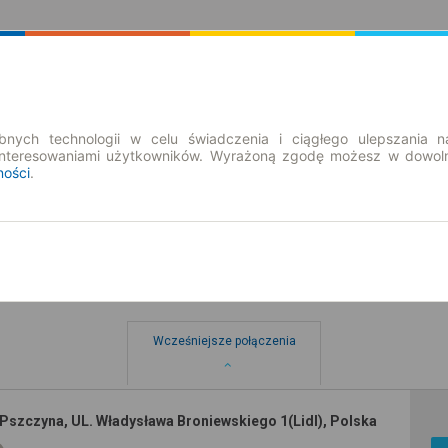
Rozkład Jazdy | Bilety
Bilety okresowe
nych technologii w celu świadczenia i ciągłego ulepszania n
interesowaniami użytkowników. Wyrażoną zgodę możesz w dowoln
ności
.
Wcześniejsze połączenia
Pszczyna, UL. Władysława Broniewskiego 1(Lidl), Polska