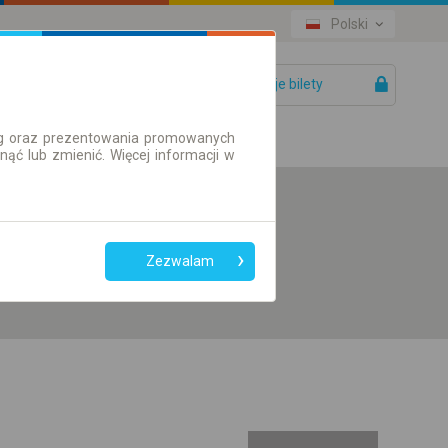
Polski
Twoje bilety
Pomoc
ług oraz prezentowania promowanych
ć lub zmienić. Więcej informacji w
Preferuj bez
przesiadek
Zezwalam
Tylko bilet online