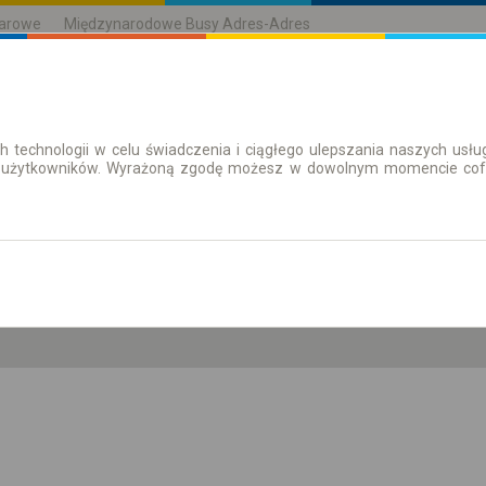
karowe
Międzynarodowe Busy Adres-Adres
h technologii w celu świadczenia i ciągłego ulepszania naszych us
| Bilety
Bilety okresowe
 użytkowników. Wyrażoną zgodę możesz w dowolnym momencie cofną
cz. 6 sie.
-- : --