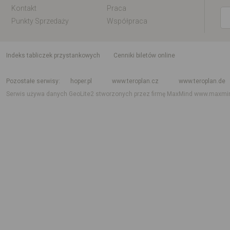
Kontakt
Praca
Punkty Sprzedaży
Współpraca
indeks tabliczek przystankowych
Cenniki biletów online
Rozkład jazdy krajowy i międzynarodowy
Rozkład jazdy autobusów
Rozk
Pozostałe serwisy
hoper.pl
www.teroplan.cz
www.teroplan.de
Serwis używa danych GeoLite2 stworzonych przez firmę MaxMind
www.maxmi