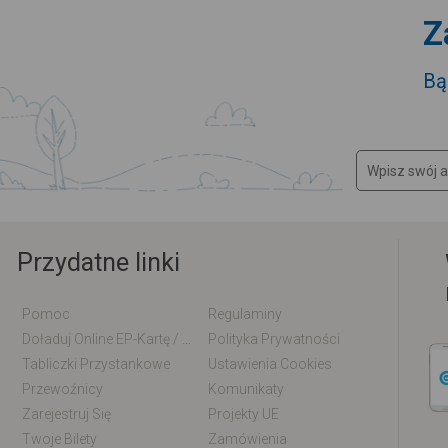
Z
Bą
Przydatne linki
Pomoc
Regulaminy
Doładuj Online EP-Kartę / EM-Kartę
Polityka Prywatności
Tabliczki Przystankowe
Ustawienia Cookies
Przewoźnicy
Komunikaty
Zarejestruj Się
Projekty UE
Twoje Bilety
Zamówienia