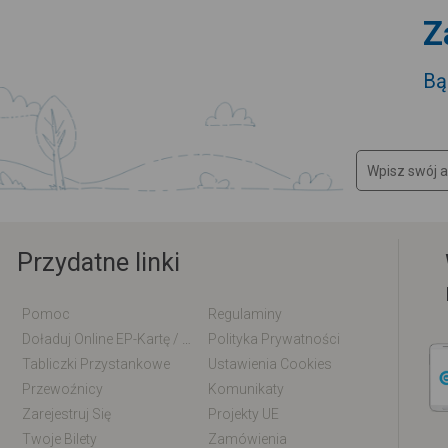
Z
Bą
Przydatne linki
Pomoc
Regulaminy
Doładuj Online EP-Kartę / EM-Kartę
Polityka Prywatności
Tabliczki Przystankowe
Ustawienia Cookies
Przewoźnicy
Komunikaty
Zarejestruj Się
Projekty UE
Twoje Bilety
Zamówienia