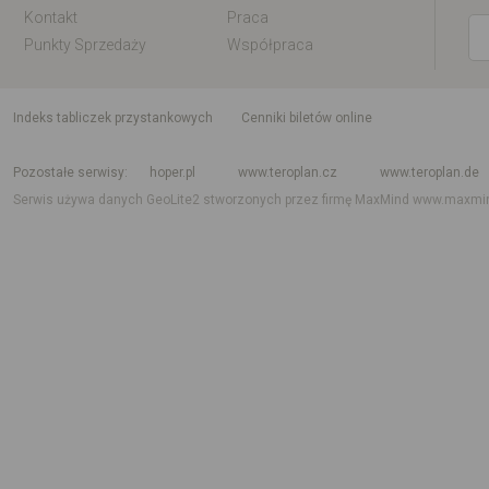
Kontakt
Praca
Punkty Sprzedaży
Współpraca
indeks tabliczek przystankowych
Cenniki biletów online
Rozkład jazdy krajowy i międzynarodowy
Rozkład jazdy autobusów
Rozk
Pozostałe serwisy
hoper.pl
www.teroplan.cz
www.teroplan.de
Serwis używa danych GeoLite2 stworzonych przez firmę MaxMind
www.maxmi