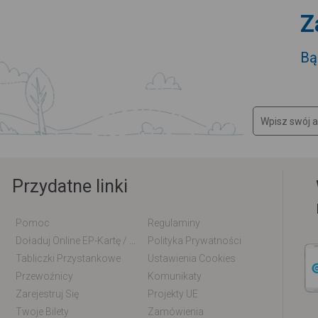
Z
Bą
Przydatne linki
Pomoc
Regulaminy
Doładuj Online EP-Kartę / EM-Kartę
Polityka Prywatności
Tabliczki Przystankowe
Ustawienia Cookies
Przewoźnicy
Komunikaty
Zarejestruj Się
Projekty UE
Twoje Bilety
Zamówienia