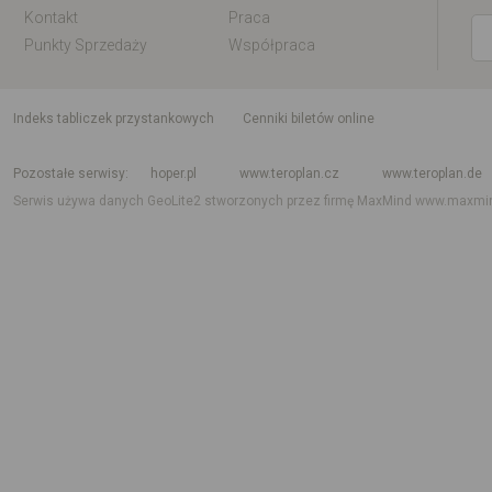
Kontakt
Praca
Punkty Sprzedaży
Współpraca
indeks tabliczek przystankowych
Cenniki biletów online
Rozkład jazdy krajowy i międzynarodowy
Rozkład jazdy autobusów
Rozk
Pozostałe serwisy
hoper.pl
www.teroplan.cz
www.teroplan.de
Serwis używa danych GeoLite2 stworzonych przez firmę MaxMind
www.maxmi