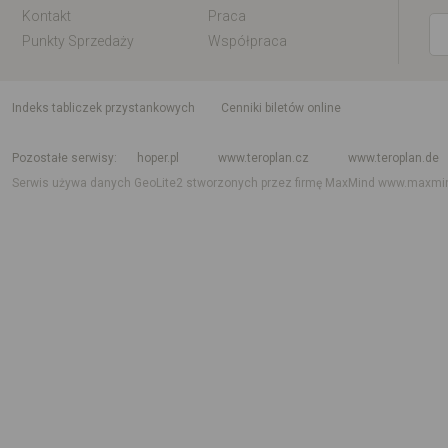
Kontakt
Praca
Punkty Sprzedaży
Współpraca
indeks tabliczek przystankowych
Cenniki biletów online
Rozkład jazdy krajowy i międzynarodowy
Rozkład jazdy autobusów
Rozk
Pozostałe serwisy
hoper.pl
www.teroplan.cz
www.teroplan.de
Serwis używa danych GeoLite2 stworzonych przez firmę MaxMind
www.maxmi