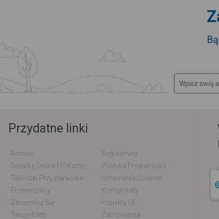
Z
Bą
Przydatne linki
Pomoc
Regulaminy
Doładuj Online EP-Kartę / EM-Kartę
Polityka Prywatności
Tabliczki Przystankowe
Ustawienia Cookies
Przewoźnicy
Komunikaty
Zarejestruj Się
Projekty UE
Twoje Bilety
Zamówienia