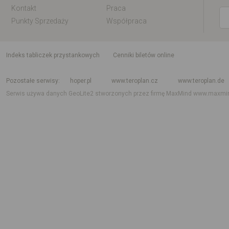
Kontakt
Praca
Punkty Sprzedaży
Współpraca
indeks tabliczek przystankowych
Cenniki biletów online
Rozkład jazdy krajowy i międzynarodowy
Rozkład jazdy autobusów
Rozk
Pozostałe serwisy
hoper.pl
www.teroplan.cz
www.teroplan.de
Serwis używa danych GeoLite2 stworzonych przez firmę MaxMind
www.maxmi