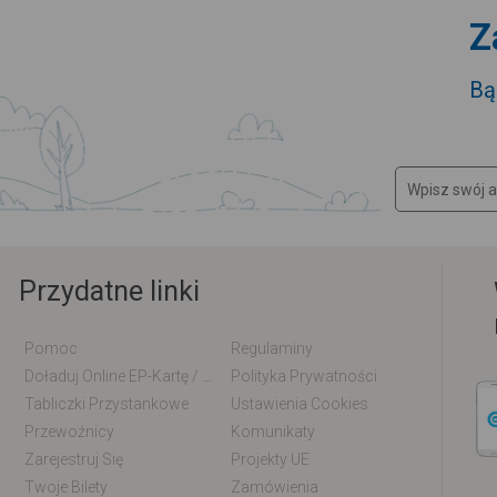
Z
Bą
Przydatne linki
Pomoc
Regulaminy
Doładuj Online EP-Kartę / EM-Kartę
Polityka Prywatności
Tabliczki Przystankowe
Ustawienia Cookies
Przewoźnicy
Komunikaty
Zarejestruj Się
Projekty UE
Twoje Bilety
Zamówienia