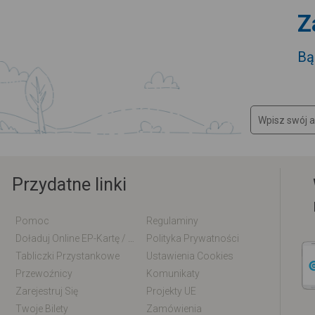
Z
Bą
Przydatne linki
Pomoc
Regulaminy
Doładuj Online EP-Kartę / EM-Kartę
Polityka Prywatności
Tabliczki Przystankowe
Ustawienia Cookies
Przewoźnicy
Komunikaty
Zarejestruj Się
Projekty UE
Twoje Bilety
Zamówienia