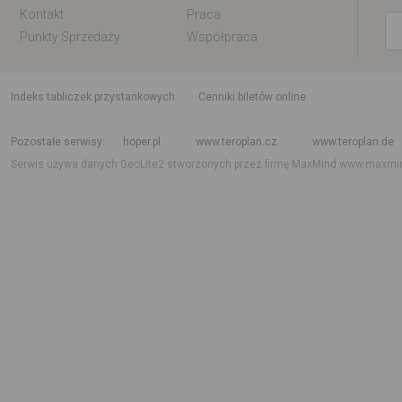
Kontakt
Praca
Punkty Sprzedaży
Współpraca
indeks tabliczek przystankowych
Cenniki biletów online
Rozkład jazdy krajowy i międzynarodowy
Rozkład jazdy autobusów
Rozk
Pozostałe serwisy
hoper.pl
www.teroplan.cz
www.teroplan.de
Serwis używa danych GeoLite2 stworzonych przez firmę MaxMind
www.maxmi