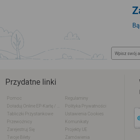
Z
Bą
Przydatne linki
Pomoc
Regulaminy
Doładuj Online EP-Kartę / EM-Kartę
Polityka Prywatności
Tabliczki Przystankowe
Ustawienia Cookies
Przewoźnicy
Komunikaty
Zarejestruj Się
Projekty UE
Twoje Bilety
Zamówienia