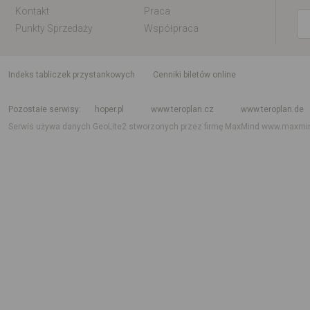
Kontakt
Praca
Punkty Sprzedaży
Współpraca
indeks tabliczek przystankowych
Cenniki biletów online
Rozkład jazdy krajowy i międzynarodowy
Rozkład jazdy autobusów
Rozk
Pozostałe serwisy
hoper.pl
www.teroplan.cz
www.teroplan.de
Serwis używa danych GeoLite2 stworzonych przez firmę MaxMind
www.maxmi