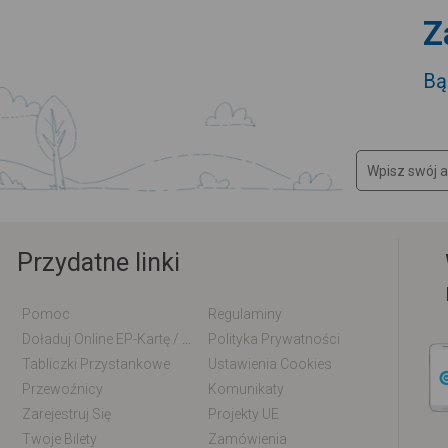
Z
Bą
Przydatne linki
Pomoc
Regulaminy
Doładuj Online EP-Kartę / EM-Kartę
Polityka Prywatności
Tabliczki Przystankowe
Ustawienia Cookies
Przewoźnicy
Komunikaty
Zarejestruj Się
Projekty UE
Twoje Bilety
Zamówienia