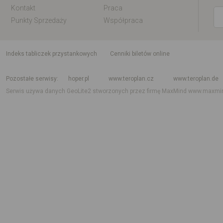
Kontakt
Praca
Punkty Sprzedaży
Współpraca
indeks tabliczek przystankowych
Cenniki biletów online
Rozkład jazdy krajowy i międzynarodowy
Rozkład jazdy autobusów
Rozk
Pozostałe serwisy
hoper.pl
www.teroplan.cz
www.teroplan.de
Serwis używa danych GeoLite2 stworzonych przez firmę MaxMind
www.maxmi