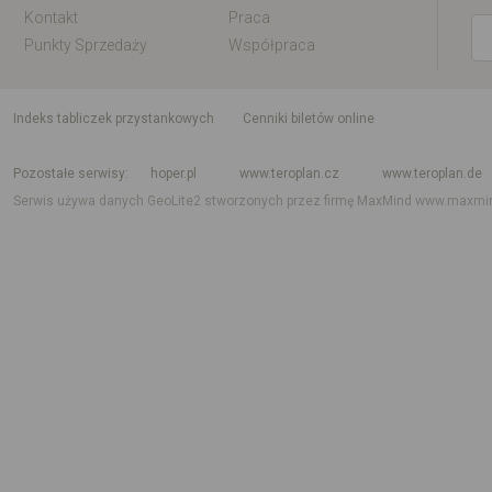
Kontakt
Praca
Punkty Sprzedaży
Współpraca
indeks tabliczek przystankowych
Cenniki biletów online
Rozkład jazdy krajowy i międzynarodowy
Rozkład jazdy autobusów
Rozk
Pozostałe serwisy
hoper.pl
www.teroplan.cz
www.teroplan.de
Serwis używa danych GeoLite2 stworzonych przez firmę MaxMind
www.maxmi