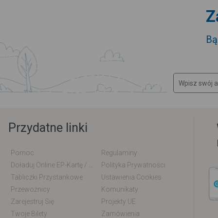
Z
Bą
Przydatne linki
Pomoc
Regulaminy
Doładuj Online EP-Kartę / EM-Kartę
Polityka Prywatności
Tabliczki Przystankowe
Ustawienia Cookies
Przewoźnicy
Komunikaty
Zarejestruj Się
Projekty UE
Twoje Bilety
Zamówienia