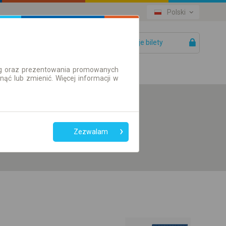
Polski
Twoje bilety
Pomoc
ług oraz prezentowania promowanych
ć lub zmienić. Więcej informacji w
Preferuj bez
przesiadek
Zezwalam
Tylko bilet online