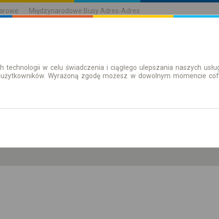
karowe
Międzynarodowe Busy Adres-Adres
h technologii w celu świadczenia i ciągłego ulepszania naszych us
| Bilety
Bilety okresowe
 użytkowników. Wyrażoną zgodę możesz w dowolnym momencie cofną
pt. 7 sie.
-- : --