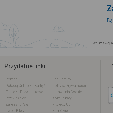
Z
Bą
Przydatne linki
Pomoc
Regulaminy
Doładuj Online EP-Kartę / EM-Kartę
Polityka Prywatności
Tabliczki Przystankowe
Ustawienia Cookies
Przewoźnicy
Komunikaty
Zarejestruj Się
Projekty UE
Twoje Bilety
Zamówienia