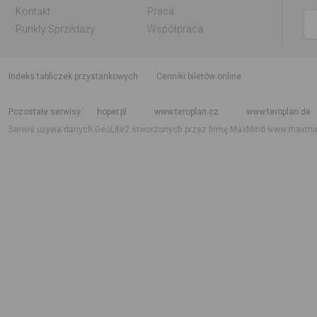
Kontakt
Praca
Punkty Sprzedaży
Współpraca
indeks tabliczek przystankowych
Cenniki biletów online
Rozkład jazdy krajowy i międzynarodowy
Rozkład jazdy autobusów
Rozk
Pozostałe serwisy
hoper.pl
www.teroplan.cz
www.teroplan.de
Serwis używa danych GeoLite2 stworzonych przez firmę MaxMind
www.maxmi