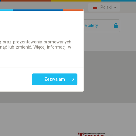
Polski
Twoje bilety
Pomoc
ług oraz prezentowania promowanych
ć lub zmienić. Więcej informacji w
Preferuj bez
przesiadek
Zezwalam
Tylko bilet online