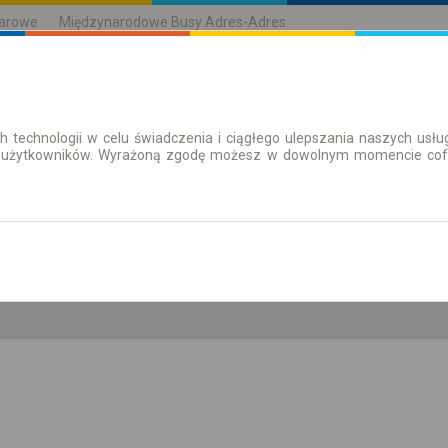
karowe
Międzynarodowe Busy Adres-Adres
h technologii w celu świadczenia i ciągłego ulepszania naszych us
| Bilety
Bilety okresowe
 użytkowników. Wyrażoną zgodę możesz w dowolnym momencie cofną
so. 8 sie.
-- : --