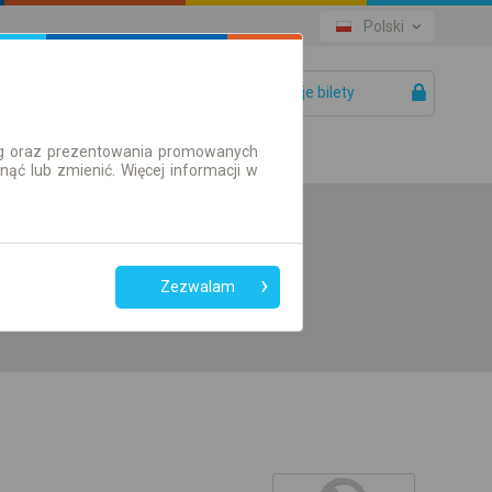
Polski
Twoje bilety
Pomoc
ług oraz prezentowania promowanych
ć lub zmienić. Więcej informacji w
Preferuj bez
przesiadek
Zezwalam
Tylko bilet online