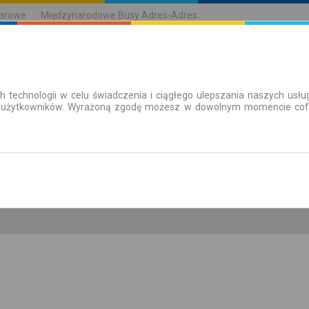
karowe
Międzynarodowe Busy Adres-Adres
h technologii w celu świadczenia i ciągłego ulepszania naszych us
| Bilety
Bilety okresowe
 użytkowników. Wyrażoną zgodę możesz w dowolnym momencie cofną
pt. 7 sie.
-- : --