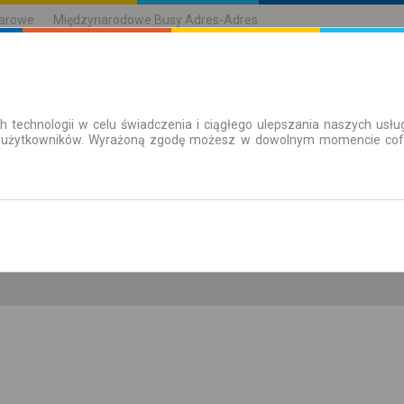
karowe
Międzynarodowe Busy Adres-Adres
h technologii w celu świadczenia i ciągłego ulepszania naszych us
| Bilety
Bilety okresowe
 użytkowników. Wyrażoną zgodę możesz w dowolnym momencie cofną
pn. 10 sie.
-- : --