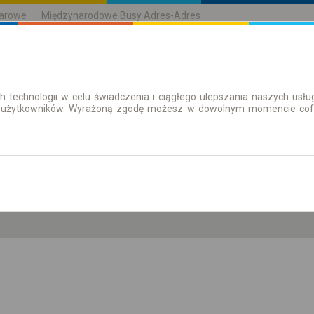
karowe
Międzynarodowe Busy Adres-Adres
h technologii w celu świadczenia i ciągłego ulepszania naszych us
| Bilety
Bilety okresowe
 użytkowników. Wyrażoną zgodę możesz w dowolnym momencie cofną
pt. 7 sie.
-- : --