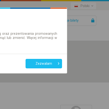
Polski
Twoje bilety
Pomoc
ług oraz prezentowania promowanych
ć lub zmienić. Więcej informacji w
Preferuj bez
przesiadek
Zezwalam
Tylko bilet online