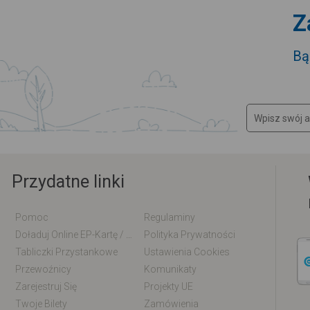
Z
Bą
Przydatne linki
Pomoc
Regulaminy
Doładuj Online EP-Kartę / EM-Kartę
Polityka Prywatności
Tabliczki Przystankowe
Ustawienia Cookies
Przewoźnicy
Komunikaty
Zarejestruj Się
Projekty UE
Twoje Bilety
Zamówienia