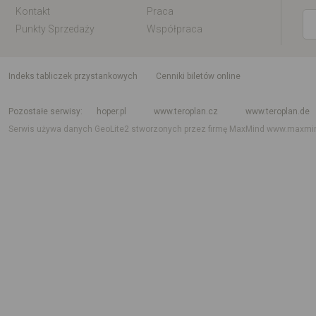
Kontakt
Praca
Punkty Sprzedaży
Współpraca
indeks tabliczek przystankowych
Cenniki biletów online
Rozkład jazdy krajowy i międzynarodowy
Rozkład jazdy autobusów
Rozk
Pozostałe serwisy
hoper.pl
www.teroplan.cz
www.teroplan.de
Serwis używa danych GeoLite2 stworzonych przez firmę MaxMind
www.maxmi