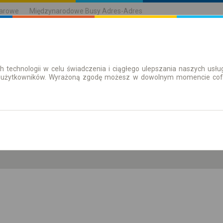
karowe
Międzynarodowe Busy Adres-Adres
h technologii w celu świadczenia i ciągłego ulepszania naszych us
| Bilety
Bilety okresowe
 użytkowników. Wyrażoną zgodę możesz w dowolnym momencie cofną
nd. 9 sie.
-- : --