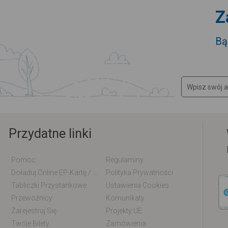
Z
Bą
Przydatne linki
Pomoc
Regulaminy
Doładuj Online EP-Kartę / EM-Kartę
Polityka Prywatności
Tabliczki Przystankowe
Ustawienia Cookies
Przewoźnicy
Komunikaty
Zarejestruj Się
Projekty UE
Twoje Bilety
Zamówienia