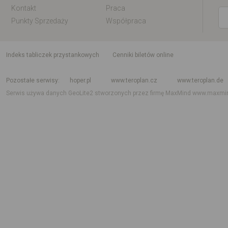
Kontakt
Praca
Punkty Sprzedaży
Współpraca
indeks tabliczek przystankowych
Cenniki biletów online
Rozkład jazdy krajowy i międzynarodowy
Rozkład jazdy autobusów
Rozk
Pozostałe serwisy
hoper.pl
www.teroplan.cz
www.teroplan.de
Serwis używa danych GeoLite2 stworzonych przez firmę MaxMind
www.maxmi