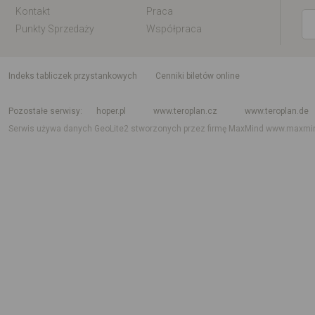
Kontakt
Praca
Punkty Sprzedaży
Współpraca
indeks tabliczek przystankowych
Cenniki biletów online
Rozkład jazdy krajowy i międzynarodowy
Rozkład jazdy autobusów
Rozk
Pozostałe serwisy
hoper.pl
www.teroplan.cz
www.teroplan.de
Serwis używa danych GeoLite2 stworzonych przez firmę MaxMind
www.maxmi