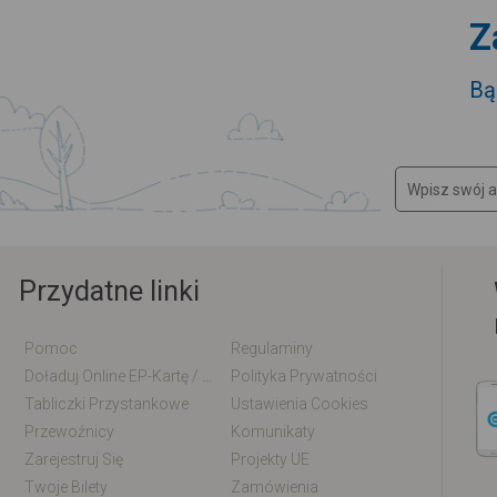
Z
Bą
Przydatne linki
Pomoc
Regulaminy
Doładuj Online EP-Kartę / EM-Kartę
Polityka Prywatności
Tabliczki Przystankowe
Ustawienia Cookies
Przewoźnicy
Komunikaty
Zarejestruj Się
Projekty UE
Twoje Bilety
Zamówienia