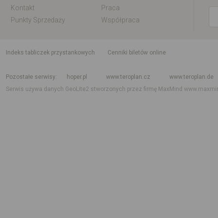
Kontakt
Praca
Punkty Sprzedaży
Współpraca
indeks tabliczek przystankowych
Cenniki biletów online
Rozkład jazdy krajowy i międzynarodowy
Rozkład jazdy autobusów
Rozk
Pozostałe serwisy
hoper.pl
www.teroplan.cz
www.teroplan.de
Serwis używa danych GeoLite2 stworzonych przez firmę MaxMind
www.maxmi