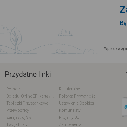
Z
Bą
Przydatne linki
Pomoc
Regulaminy
Doładuj Online EP-Kartę / EM-Kartę
Polityka Prywatności
Tabliczki Przystankowe
Ustawienia Cookies
Przewoźnicy
Komunikaty
Zarejestruj Się
Projekty UE
Twoje Bilety
Zamówienia