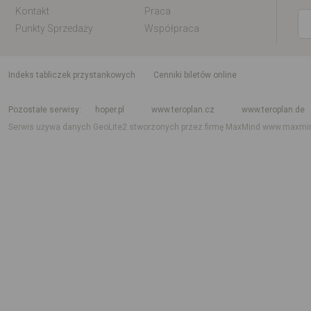
Kontakt
Praca
Punkty Sprzedaży
Współpraca
indeks tabliczek przystankowych
Cenniki biletów online
Rozkład jazdy krajowy i międzynarodowy
Rozkład jazdy autobusów
Rozk
Pozostałe serwisy
hoper.pl
www.teroplan.cz
www.teroplan.de
Serwis używa danych GeoLite2 stworzonych przez firmę MaxMind
www.maxmi