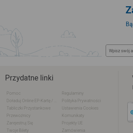
Z
Bą
Przydatne linki
Pomoc
Regulaminy
Doładuj Online EP-Kartę / EM-Kartę
Polityka Prywatności
Tabliczki Przystankowe
Ustawienia Cookies
Przewoźnicy
Komunikaty
Zarejestruj Się
Projekty UE
Twoje Bilety
Zamówienia