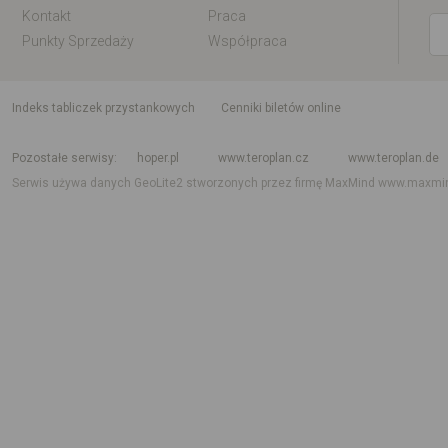
Kontakt
Praca
Punkty Sprzedaży
Współpraca
indeks tabliczek przystankowych
Cenniki biletów online
Rozkład jazdy krajowy i międzynarodowy
Rozkład jazdy autobusów
Rozk
Pozostałe serwisy
hoper.pl
www.teroplan.cz
www.teroplan.de
Serwis używa danych GeoLite2 stworzonych przez firmę MaxMind
www.maxmi