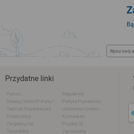
Z
Bą
Przydatne linki
Pomoc
Regulaminy
Doładuj Online EP-Kartę / EM-Kartę
Polityka Prywatności
Tabliczki Przystankowe
Ustawienia Cookies
Przewoźnicy
Komunikaty
Zarejestruj Się
Projekty UE
Twoje Bilety
Zamówienia