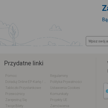
Z
Bą
Przydatne linki
Pomoc
Regulaminy
Doładuj Online EP-Kartę / EM-Kartę
Polityka Prywatności
Tabliczki Przystankowe
Ustawienia Cookies
Przewoźnicy
Komunikaty
Zarejestruj Się
Projekty UE
Twoje Bilety
Zamówienia