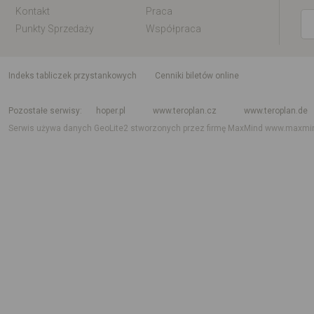
Kontakt
Praca
Punkty Sprzedaży
Współpraca
indeks tabliczek przystankowych
Cenniki biletów online
Rozkład jazdy krajowy i międzynarodowy
Rozkład jazdy autobusów
Rozk
Pozostałe serwisy
hoper.pl
www.teroplan.cz
www.teroplan.de
Serwis używa danych GeoLite2 stworzonych przez firmę MaxMind
www.maxmi