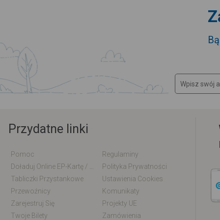
Z
Bą
Przydatne linki
Pomoc
Regulaminy
Doładuj Online EP-Kartę / EM-Kartę
Polityka Prywatności
Tabliczki Przystankowe
Ustawienia Cookies
Przewoźnicy
Komunikaty
Zarejestruj Się
Projekty UE
Twoje Bilety
Zamówienia