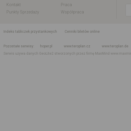
Kontakt
Praca
Punkty Sprzedaży
Współpraca
indeks tabliczek przystankowych
Cenniki biletów online
Rozkład jazdy krajowy i międzynarodowy
Rozkład jazdy autobusów
Rozk
Pozostałe serwisy
hoper.pl
www.teroplan.cz
www.teroplan.de
Serwis używa danych GeoLite2 stworzonych przez firmę MaxMind
www.maxmi