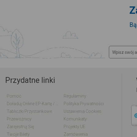
Z
Bą
Przydatne linki
Pomoc
Regulaminy
Doładuj Online EP-Kartę / EM-Kartę
Polityka Prywatności
Tabliczki Przystankowe
Ustawienia Cookies
Przewoźnicy
Komunikaty
Zarejestruj Się
Projekty UE
Twoje Bilety
Zamówienia