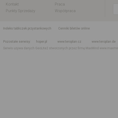
Kontakt
Praca
Punkty Sprzedaży
Współpraca
indeks tabliczek przystankowych
Cenniki biletów online
Rozkład jazdy krajowy i międzynarodowy
Rozkład jazdy autobusów
Rozk
Pozostałe serwisy
hoper.pl
www.teroplan.cz
www.teroplan.de
Serwis używa danych GeoLite2 stworzonych przez firmę MaxMind
www.maxmi