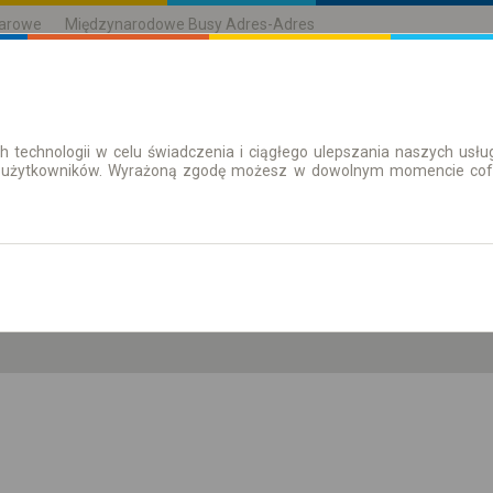
karowe
Międzynarodowe Busy Adres-Adres
h technologii w celu świadczenia i ciągłego ulepszania naszych us
| Bilety
Bilety okresowe
 użytkowników. Wyrażoną zgodę możesz w dowolnym momencie cofną
pt. 7 sie.
-- : --