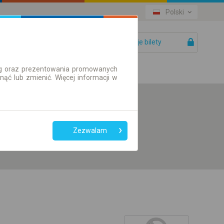
Polski
Twoje bilety
Pomoc
ług oraz prezentowania promowanych
ć lub zmienić. Więcej informacji w
Preferuj bez
przesiadek
Zezwalam
Tylko bilet online