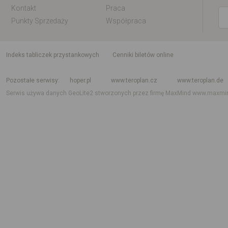
Kontakt
Praca
Punkty Sprzedaży
Współpraca
indeks tabliczek przystankowych
Cenniki biletów online
Rozkład jazdy krajowy i międzynarodowy
Rozkład jazdy autobusów
Rozk
Pozostałe serwisy
hoper.pl
www.teroplan.cz
www.teroplan.de
Serwis używa danych GeoLite2 stworzonych przez firmę MaxMind
www.maxmi