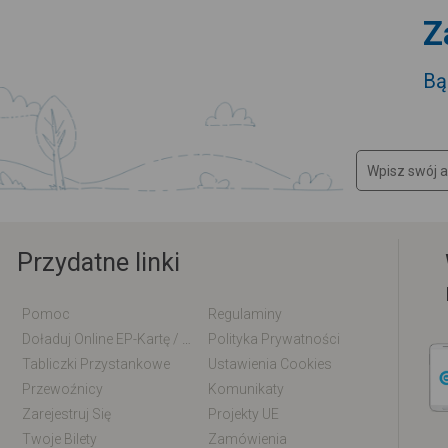
Z
Bą
Przydatne linki
Pomoc
Regulaminy
Doładuj Online EP-Kartę / EM-Kartę
Polityka Prywatności
Tabliczki Przystankowe
Ustawienia Cookies
Przewoźnicy
Komunikaty
Zarejestruj Się
Projekty UE
Twoje Bilety
Zamówienia