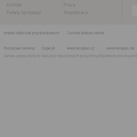
Kontakt
Praca
Punkty Sprzedaży
Współpraca
indeks tabliczek przystankowych
Cenniki biletów online
Rozkład jazdy krajowy i międzynarodowy
Rozkład jazdy autobusów
Rozk
Pozostałe serwisy
hoper.pl
www.teroplan.cz
www.teroplan.de
Serwis używa danych GeoLite2 stworzonych przez firmę MaxMind
www.maxmi