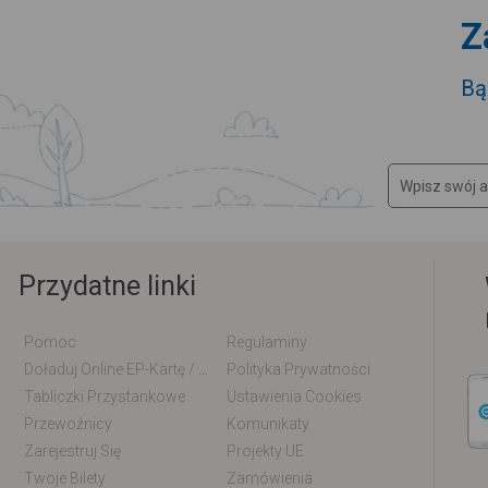
Z
Bą
Przydatne linki
Pomoc
Regulaminy
Doładuj Online EP-Kartę / EM-Kartę
Polityka Prywatności
Tabliczki Przystankowe
Ustawienia Cookies
Przewoźnicy
Komunikaty
Zarejestruj Się
Projekty UE
Twoje Bilety
Zamówienia