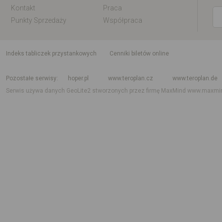
Kontakt
Praca
Punkty Sprzedaży
Współpraca
indeks tabliczek przystankowych
Cenniki biletów online
Rozkład jazdy krajowy i międzynarodowy
Rozkład jazdy autobusów
Rozk
Pozostałe serwisy
hoper.pl
www.teroplan.cz
www.teroplan.de
Serwis używa danych GeoLite2 stworzonych przez firmę MaxMind
www.maxmi