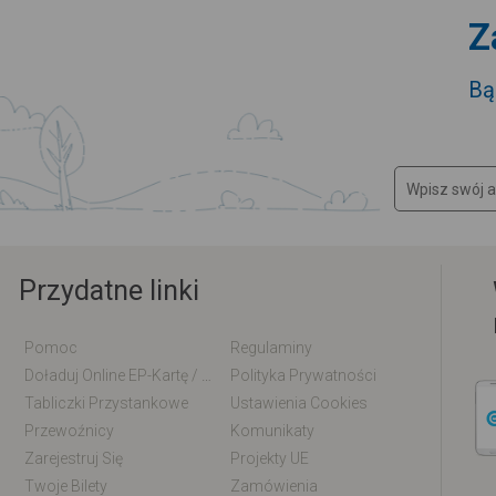
Z
Bą
Przydatne linki
Pomoc
Regulaminy
Doładuj Online EP-Kartę / EM-Kartę
Polityka Prywatności
Tabliczki Przystankowe
Ustawienia Cookies
Przewoźnicy
Komunikaty
Zarejestruj Się
Projekty UE
Twoje Bilety
Zamówienia