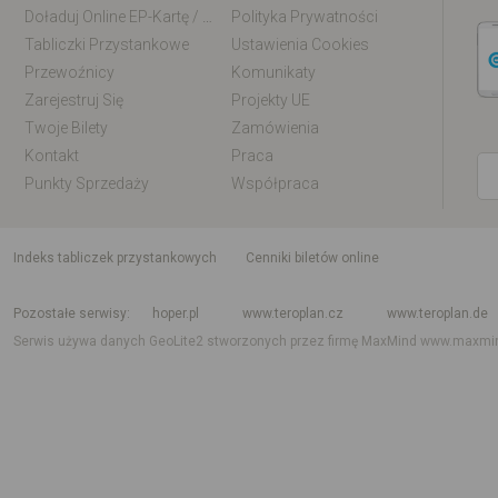
Doładuj Online EP-Kartę / EM-Kartę
Polityka Prywatności
Tabliczki Przystankowe
Ustawienia Cookies
Przewoźnicy
Komunikaty
Zarejestruj Się
Projekty UE
Twoje Bilety
Zamówienia
Kontakt
Praca
Punkty Sprzedaży
Współpraca
indeks tabliczek przystankowych
Cenniki biletów online
Rozkład jazdy krajowy i międzynarodowy
Rozkład jazdy autobusów
Rozk
Pozostałe serwisy
hoper.pl
www.teroplan.cz
www.teroplan.de
Serwis używa danych GeoLite2 stworzonych przez firmę MaxMind
www.maxmi