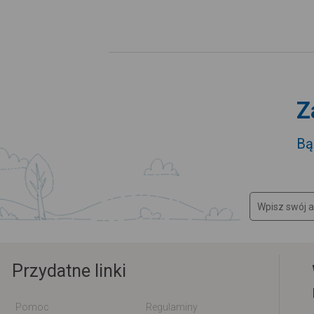
Z
Bą
Przydatne linki
Pomoc
Regulaminy