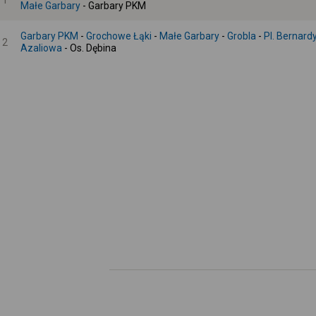
1
Małe Garbary
- Garbary PKM
Garbary PKM
-
Grochowe Łąki
-
Małe Garbary
-
Grobla
-
Pl. Bernard
2
Azaliowa
- Os. Dębina