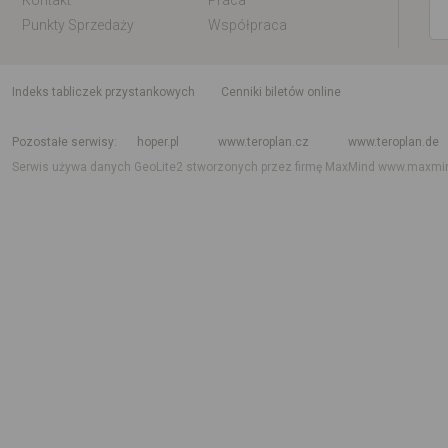
Kontakt
Praca
Punkty Sprzedaży
Współpraca
indeks tabliczek przystankowych
Cenniki biletów online
Rozkład jazdy krajowy i międzynarodowy
Rozkład jazdy autobusów
Rozk
Pozostałe serwisy
hoper.pl
www.teroplan.cz
www.teroplan.de
Serwis używa danych GeoLite2 stworzonych przez firmę MaxMind
www.maxmi