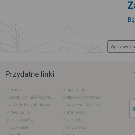
Z
Bą
Przydatne linki
Pomoc
Regulaminy
Doładuj Online EP-Kartę / EM-Kartę
Polityka Prywatności
Tabliczki Przystankowe
Ustawienia Cookies
Przewoźnicy
Komunikaty
Zarejestruj Się
Projekty UE
Twoje Bilety
Zamówienia