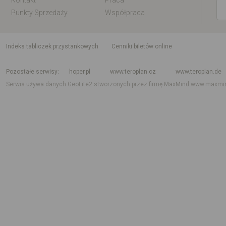
Kontakt
Praca
Punkty Sprzedaży
Współpraca
indeks tabliczek przystankowych
Cenniki biletów online
Rozkład jazdy krajowy i międzynarodowy
Rozkład jazdy autobusów
Rozk
Pozostałe serwisy
hoper.pl
www.teroplan.cz
www.teroplan.de
Serwis używa danych GeoLite2 stworzonych przez firmę MaxMind
www.maxmi