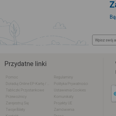
Z
Bą
Przydatne linki
Pomoc
Regulaminy
Doładuj Online EP-Kartę / EM-Kartę
Polityka Prywatności
Tabliczki Przystankowe
Ustawienia Cookies
Przewoźnicy
Komunikaty
Zarejestruj Się
Projekty UE
Twoje Bilety
Zamówienia